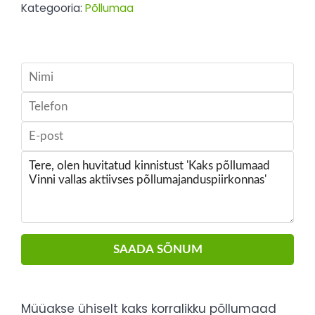
Kategooria:
Põllumaa
SAADA SÕNUM
Müüakse ühiselt kaks korralikku põllumaad