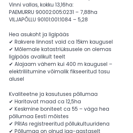
Vinni vallas, kokku 13,16ha:
PAEMURRU 90002:005:0231 – 7,88ha
VILJAPÕLLU 90101:001:1084 – 5,28
Hea asukoht ja ligipääs
✔ Rakvere linnast vaid ca 15km kaugusel
✔ Mõlemale katastriüksusele on olemas
ligipääs avalikult teelt
✔ Alajaam vähem kui 400 m kaugusel –
elektriliitumine võimalik fikseeritud tasu
alusel
Kvaliteetne ja kasutuses põllumaa
✔ Haritavat maad ca 12,5ha
✔ Keskmine boniteet ca 55 – väga hea
põllumaa Eesti mõistes
✔ PRIAs registreeritud põllukultuuridena
✔ Põllumaa on olnud iga-aastaselt